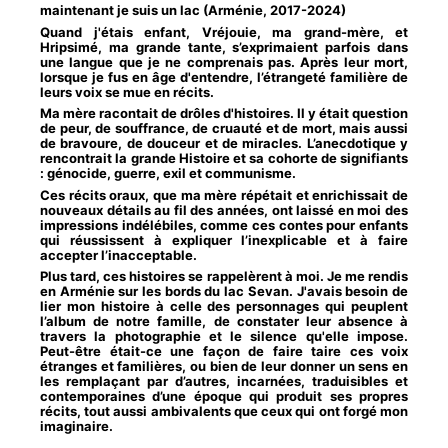
maintenant je suis un lac (Arménie, 2017-2024)
Quand j'étais enfant, Vréjouie, ma grand-mère, et
Hripsimé, ma grande tante, s’exprimaient parfois dans
une langue que je ne comprenais pas. Après leur mort,
lorsque je fus en âge d'entendre, l’étrangeté familière de
leurs voix se mue en récits.
Ma mère racontait de drôles d'histoires. Il y était question
de peur, de souffrance, de cruauté et de mort, mais aussi
de bravoure, de douceur et de miracles. L’anecdotique y
rencontrait la grande Histoire et sa cohorte de signifiants
: génocide, guerre, exil et communisme.
Ces récits oraux, que ma mère répétait et enrichissait de
nouveaux détails au fil des années, ont laissé en moi des
impressions indélébiles, comme ces contes pour enfants
qui réussissent à expliquer l’inexplicable et à faire
accepter l’inacceptable.
Plus tard, ces histoires se rappelèrent à moi. Je me rendis
en Arménie sur les bords du lac Sevan. J'avais besoin de
lier mon histoire à celle des personnages qui peuplent
l’album de notre famille, de constater leur absence à
travers la photographie et le silence qu'elle impose.
Peut-être était-ce une façon de faire taire ces voix
étranges et familières, ou bien de leur donner un sens en
les remplaçant par d’autres, incarnées, traduisibles et
contemporaines d’une époque qui produit ses propres
récits, tout aussi ambivalents que ceux qui ont forgé mon
imaginaire.